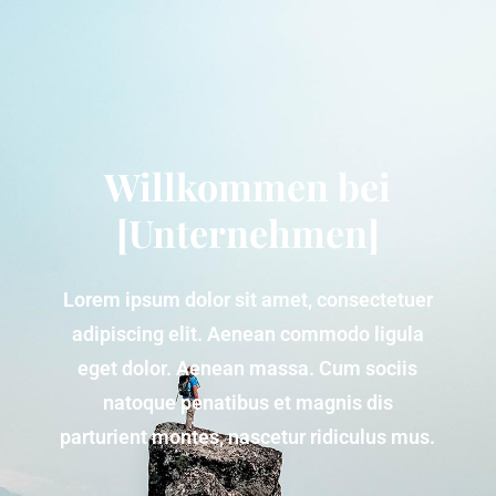
Willkommen bei
[Unternehmen]
Lorem ipsum dolor sit amet, consectetuer
adipiscing elit. Aenean commodo ligula
eget dolor. Aenean massa. Cum sociis
natoque penatibus et magnis dis
parturient montes, nascetur ridiculus mus.