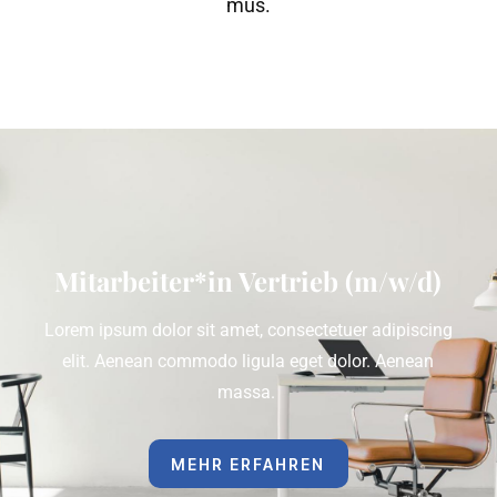
mus.
Mitarbeiter*in Vertrieb (m/w/d)
Lorem ipsum dolor sit amet, consectetuer adipiscing
elit. Aenean commodo ligula eget dolor. Aenean
massa.
MEHR ERFAHREN