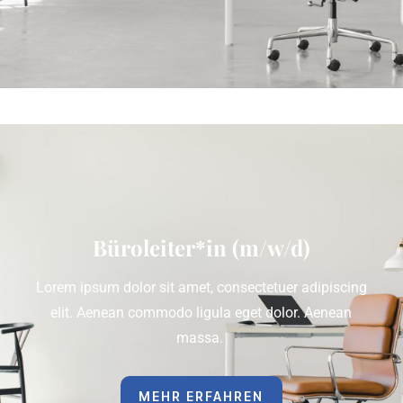
Büroleiter*in (m/w/d)
Lorem ipsum dolor sit amet, consectetuer adipiscing
elit. Aenean commodo ligula eget dolor. Aenean
massa.
MEHR ERFAHREN